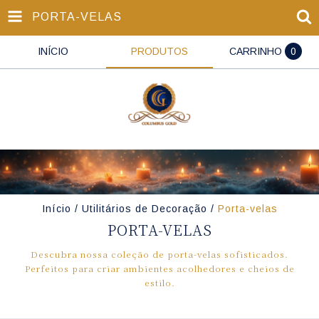
PORTA-VELAS
INÍCIO
PRODUTOS
CARRINHO
0
Início
/
Utilitários de Decoração
/
Porta-velas
PORTA-VELAS
Descubra nossa coleção de porta-velas sofisticados.
Perfeitos para criar ambientes acolhedores e cheios de
estilo.