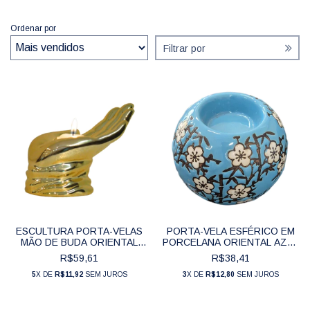
Ordenar por
Filtrar por
ESCULTURA PORTA-VELAS
PORTA-VELA ESFÉRICO EM
MÃO DE BUDA ORIENTAL
PORCELANA ORIENTAL AZUL
POLIRESINA DOURADO (14
CELESTE FLORES DE
R$59,61
R$38,41
CM) - COL006
CEREJEIRA (7 CM) - CIS172
5
X DE
R$11,92
SEM JUROS
3
X DE
R$12,80
SEM JUROS