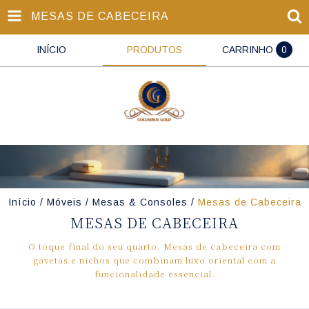
MESAS DE CABECEIRA
INÍCIO
PRODUTOS
CARRINHO
0
Início
/
Móveis
/
Mesas & Consoles
/
Mesas de Cabeceira
MESAS DE CABECEIRA
O toque final do seu quarto. Mesas de cabeceira com
gavetas e nichos que combinam luxo oriental com a
funcionalidade essencial.