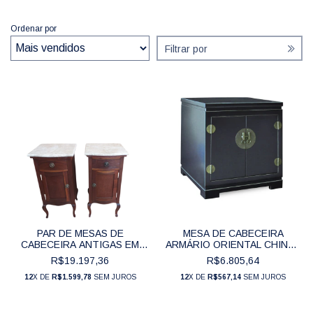
Ordenar por
Filtrar por
PAR DE MESAS DE
MESA DE CABECEIRA
CABECEIRA ANTIGAS EM
ARMÁRIO ORIENTAL CHINÊS
MADEIRA E MÁRMORE
PRETO 2 PORTAS (65 CM) -
R$19.197,36
R$6.805,64
TRAVERTINO (82 CM) -
NH0012
JC008
12
X DE
R$1.599,78
SEM JUROS
12
X DE
R$567,14
SEM JUROS