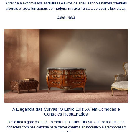
Aprenda a expor vasos, esculturas e livros de arte usando estantes orientais
abertas e racks funcionais de madeira maciça na sala de estar e biblioteca.
Leia mais
A Elegância das Curvas: O Estilo Luís XV em Cômodas e
Consoles Restaurados
Descubra a graciosidade do mobiliário estilo Luís XV. Cômodas bombe e
consoles com pés cabriolé para trazer charme aristocrático e atemporal ao