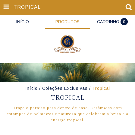
TROPICAL
INÍCIO
PRODUTOS
CARRINHO
0
Início
/
Coleções Exclusivas
/
Tropical
TROPICAL
Traga o paraíso para dentro de casa. Cerâmicas com
estampas de palmeiras e natureza que celebram a brisa e a
energia tropical.