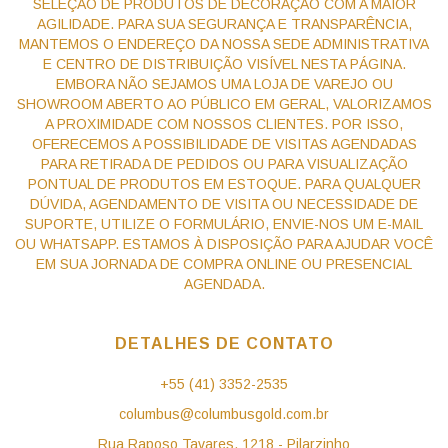
SELEÇÃO DE PRODUTOS DE DECORAÇÃO COM A MAIOR
AGILIDADE. PARA SUA SEGURANÇA E TRANSPARÊNCIA,
MANTEMOS O ENDEREÇO DA NOSSA SEDE ADMINISTRATIVA
E CENTRO DE DISTRIBUIÇÃO VISÍVEL NESTA PÁGINA.
EMBORA NÃO SEJAMOS UMA LOJA DE VAREJO OU
SHOWROOM ABERTO AO PÚBLICO EM GERAL, VALORIZAMOS
A PROXIMIDADE COM NOSSOS CLIENTES. POR ISSO,
OFERECEMOS A POSSIBILIDADE DE VISITAS AGENDADAS
PARA RETIRADA DE PEDIDOS OU PARA VISUALIZAÇÃO
PONTUAL DE PRODUTOS EM ESTOQUE. PARA QUALQUER
DÚVIDA, AGENDAMENTO DE VISITA OU NECESSIDADE DE
SUPORTE, UTILIZE O FORMULÁRIO, ENVIE-NOS UM E-MAIL
OU WHATSAPP. ESTAMOS À DISPOSIÇÃO PARA AJUDAR VOCÊ
EM SUA JORNADA DE COMPRA ONLINE OU PRESENCIAL
AGENDADA.
DETALHES DE CONTATO
+55 (41) 3352-2535
columbus@columbusgold.com.br
Rua Raposo Tavares, 1218 - Pilarzinho